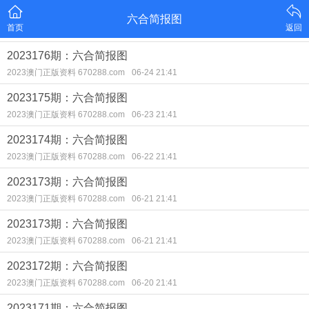
六合简报图
首页
返回
2023176期：六合简报图
2023澳门正版资料 670288.com
06-24 21:41
2023175期：六合简报图
2023澳门正版资料 670288.com
06-23 21:41
2023174期：六合简报图
2023澳门正版资料 670288.com
06-22 21:41
2023173期：六合简报图
2023澳门正版资料 670288.com
06-21 21:41
2023173期：六合简报图
2023澳门正版资料 670288.com
06-21 21:41
2023172期：六合简报图
2023澳门正版资料 670288.com
06-20 21:41
2023171期：六合简报图